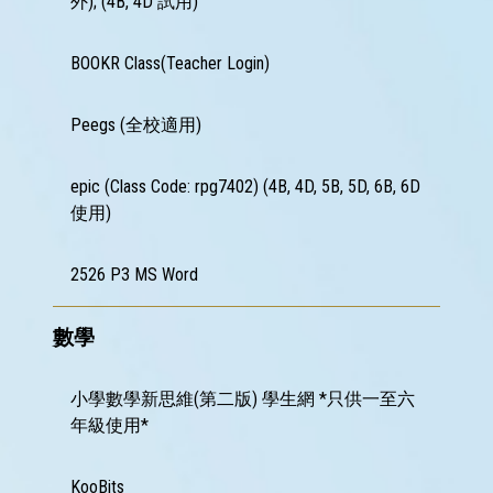
外); (4B, 4D 試用)
感
染
BOOKR Class(Teacher Login)
控
制
須
Peegs (全校適用)
知
學
epic (Class Code: rpg7402) (4B, 4D, 5B, 5D, 6B, 6D
生
使用)
資
料
更
2526 P3 MS Word
正
表
格
數學
學
校
小學數學新思維(第二版) 學生網 *只供一至六
投
訴
年級使用*
機
制
KooBits