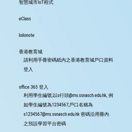
學
智慧城市IoT程式
與
教
eClass
學
生
loilonote
支
援
香港教育城
禤
請利用手冊密碼紙內之香港教育城戶口資料
娃
電
登入
台
office 365 登入
星
利用學生編號,以s行頭@ms.ssnasch.edu.hk, 例
星
成
如學生編號為1234567,戶口名稱為
就
Star
s1234567@ms.ssnasch.edu.hk 密碼沿用冊內
Miracle
之預設學習平台密碼
網