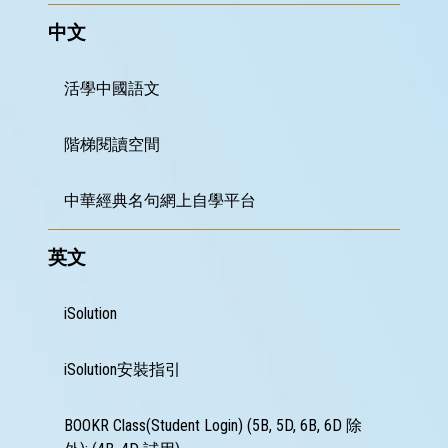
中文
升
小
資
活學中國語文
訊
升
階梯閱讀空間
中
錦
囊
中華經典名句網上自學平台
對
外
英文
聯
繫
iSolution
服
務
iSolution安裝指引
招
標
資
BOOKR Class(Student Login) (5B, 5D, 6B, 6D 除
訊