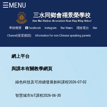
☰MENU
三水同鄉會禤景榮學校
Sam Shui Natives Association Huen King Wing School
首
頁
學校概覽
Facebook
Instagram
Star News
禤娃電台
Star
Channel(星星戲院)
Information for non-Chinese speaking parents
關
於
禤
小
網上平台
About
HKW
與課本有關教學網頁
管
理
綠色科技及可持續發展創科課程2026-07-02
與
組
織
智慧城市IoT課程2026-06-30