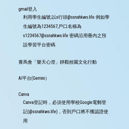
上
平
gmail登入
台
利用學生編號,以s行頭@ssnahkws.life 例如學
家
生編號為1234567,戶口名稱為
長
資
s1234567@ssnahkws.life 密碼沿用冊內之預
訊
Information
設學習平台密碼
傳
媒
賽馬會「樂天心澄」靜觀校園文化行動
報
道
AI平台(Gemini）
申
請
插
Canva
班
Canva登記時，必須使用學校Google電郵登
生
申
記(@ssnahkws.life)，否則戶口將不獲認證使
請
表
用
(Microsoft
Form)