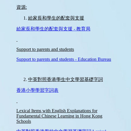
感
染
控
制
須
知
學
生
資
料
更
正
表
格
學
校
投
訴
機
制