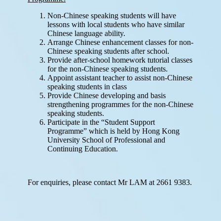
升
小
資
訊
升
中
錦
囊
對
外
聯
繫
服
務
招
標
資
訊