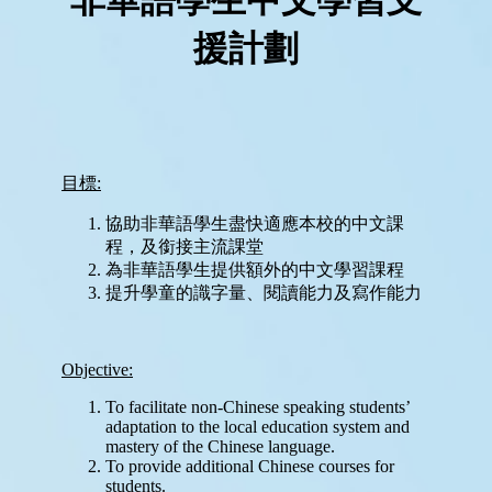
學
與
教
學
生
支
援
禤
娃
電
台
星
星
成
就
Star
Miracle
網