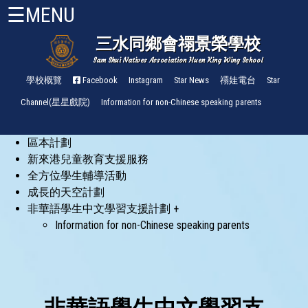
☰MENU
三水同鄉會禤景榮學校
Sam Shui Natives Association Huen King Wing School
首
頁
學校概覽
Facebook
Instagram
Star News
禤娃電台
Star
Channel(星星戲院)
Information for non-Chinese speaking parents
關
於
區本計劃
禤
小
新來港兒童教育支援服務
About
全方位學生輔導活動
HKW
成長的天空計劃
非華語學生中文學習支援計劃 +
管
Information for non-Chinese speaking parents
理
與
組
織