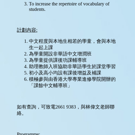
上
平
台
家
長
資
訊
Information
傳
媒
報
道
申
請
插
班
生
申
請
表
(Microsoft
Form)