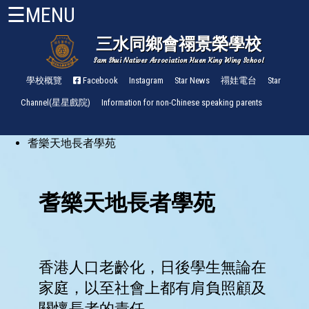
☰MENU
三水同鄉會禤景榮學校
Sam Shui Natives Association Huen King Wing School
首
頁
學校概覽
Facebook
Instagram
Star News
禤娃電台
Star
Channel(星星戲院)
Information for non-Chinese speaking parents
關
於
耆樂天地長者學苑
禤
小
About
HKW
管
理
與
組
織