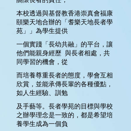
學
與
教
學
生
支
援
禤
娃
電
台
星
星
成
就
Star
Miracle
網