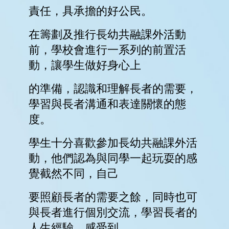
上
平
台
家
長
資
訊
Information
傳
媒
報
道
申
請
插
班
生
申
請
表
(Microsoft
Form)