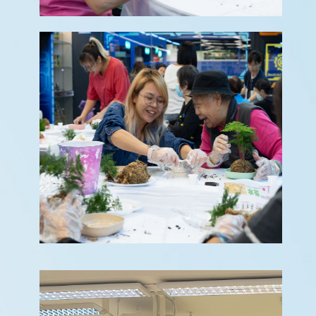
感
染
控
制
須
知
學
生
資
料
更
正
表
格
學
校
投
訴
機
制