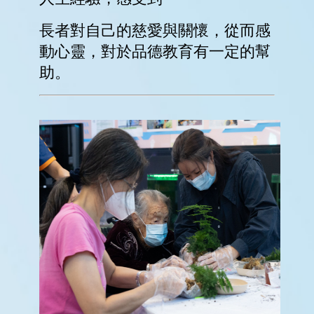
升
小
資
訊
升
中
錦
囊
對
外
聯
繫
服
務
招
標
資
訊