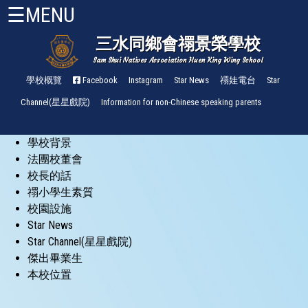
☰MENU
三水同鄉會禤景榮學校
Sam Shui Natives Association Huen King Wing School
首
頁
學校概覽
Facebook
Instagram
Star News
禤娃電台
Star
Channel(星星戲院)
Information for non-Chinese speaking parents
關
於
學校背景
禤
小
法團校董會
About
校長的話
HKW
禤小學生素質
校園設施
管
Star News
理
Star Channel(星星戲院)
與
組
傑出畢業生
織
本校位置