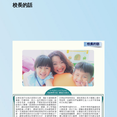
學
校長的話
與
教
學
生
支
援
禤
娃
電
台
星
星
成
就
Star
Miracle
網