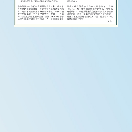
上
平
台
家
長
資
訊
Information
傳
媒
報
道
申
請
插
班
生
申
請
表
(Microsoft
Form)